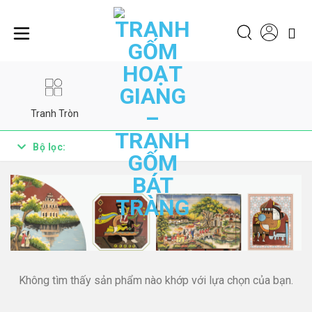
Chuyển
đến
nội
dung
Tranh Tròn
Bộ lọc:
Khoảng
Thể Loại
Dân Gian
Giá
Hiện Đại
< 100.000đ
Trừu Tượng
100.000đ -
199.000đ
Phong Thủy
200.000đ -
Không tìm thấy sản phẩm nào khớp với lựa chọn của bạn.
499.000đ