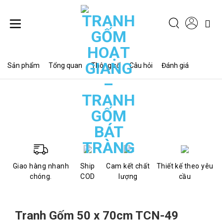
Chuyển
đến
nội
dung
Sản phẩm
Tổng quan
Thông số
Câu hỏi
Đánh giá
Giao hàng nhanh
Ship
Cam kết chất
Thiết kế theo yêu
chóng.
COD
lượng
cầu
Tranh Gốm 50 x 70cm TCN-49