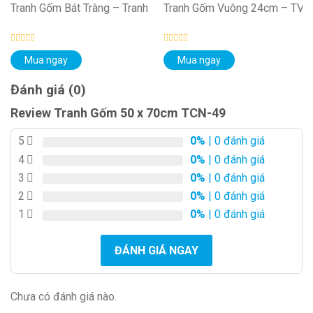
Tranh Gốm Bát Tràng – Tranh Tròn MSP TR-3516
Tranh Gốm Vuông 24cm – TV2
Được
Được
Mua ngay
Mua ngay
xếp
xếp
hạng
hạng
0
0
Đánh giá (0)
5
5
sao
sao
Review Tranh Gốm 50 x 70cm TCN-49
5
0%
| 0 đánh giá
4
0%
| 0 đánh giá
3
0%
| 0 đánh giá
2
0%
| 0 đánh giá
1
0%
| 0 đánh giá
ĐÁNH GIÁ NGAY
Chưa có đánh giá nào.