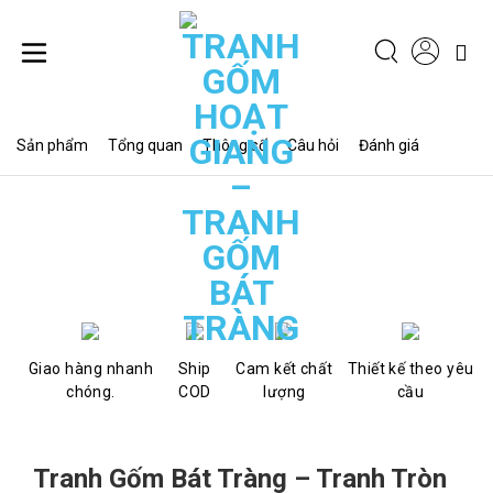
Chuyển
đến
nội
dung
Sản phẩm
Tổng quan
Thông số
Câu hỏi
Đánh giá
Giao hàng nhanh
Ship
Cam kết chất
Thiết kế theo yêu
chóng.
COD
lượng
cầu
Tranh Gốm Bát Tràng – Tranh Tròn