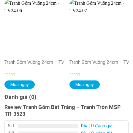
Tranh Gốm Vuông 24cm – TV24-06
Tranh Gốm Vuông 24cm – TV2
Được
Được
Mua ngay
Mua ngay
xếp
xếp
hạng
hạng
0
0
Đánh giá (0)
5
5
sao
sao
Review Tranh Gốm Bát Tràng – Tranh Tròn MSP
TR-3523
5
0%
| 0 đánh giá