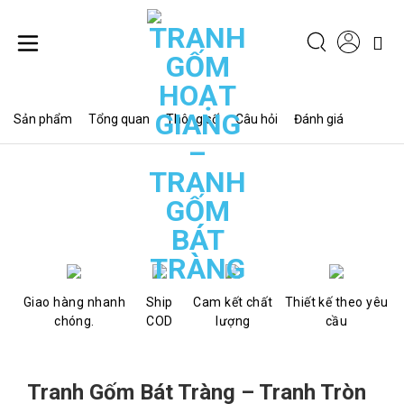
Chuyển
đến
nội
dung
Sản phẩm
Tổng quan
Thông số
Câu hỏi
Đánh giá
Giao hàng nhanh
Ship
Cam kết chất
Thiết kế theo yêu
chóng.
COD
lượng
cầu
Tranh Gốm Bát Tràng – Tranh Tròn