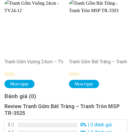
Tranh Gốm Vuông 24cm – TV24-12
Tranh Gốm Bát Tràng – Tranh 
Được
Được
Mua ngay
Mua ngay
xếp
xếp
hạng
hạng
0
0
Đánh giá (0)
5
5
sao
sao
Review Tranh Gốm Bát Tràng – Tranh Tròn MSP
TR-3525
5
0%
| 0 đánh giá