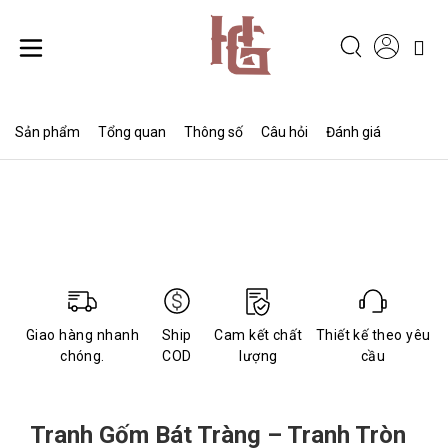
Chuyển
đến
nội
dung
Sản phẩm
Tổng quan
Thông số
Câu hỏi
Đánh giá
Giao hàng nhanh
Ship
Cam kết chất
Thiết kế theo yêu
chóng.
COD
lượng
cầu
Tranh Gốm Bát Tràng – Tranh Tròn