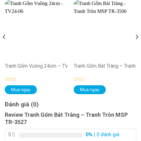
h Tròn MSP TR-3518
Tranh Gốm Vuông 24cm – TV24-06
Tranh Gốm Bát Tràng – Tranh 
Được
Được
Mua ngay
Mua ngay
xếp
xếp
hạng
hạng
0
0
5
5
Đánh giá (0)
sao
sao
Review Tranh Gốm Bát Tràng – Tranh Tròn MSP
TR-3527
5
0%
| 0 đánh giá