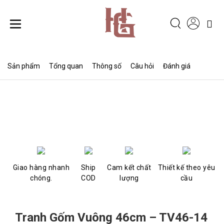
Chuyển
đến
nội
dung
Sản phẩm
Tổng quan
Thông số
Câu hỏi
Đánh giá
Giao hàng nhanh
Ship
Cam kết chất
Thiết kế theo yêu
chóng.
COD
lượng
cầu
Tranh Gốm Vuông 46cm – TV46-14