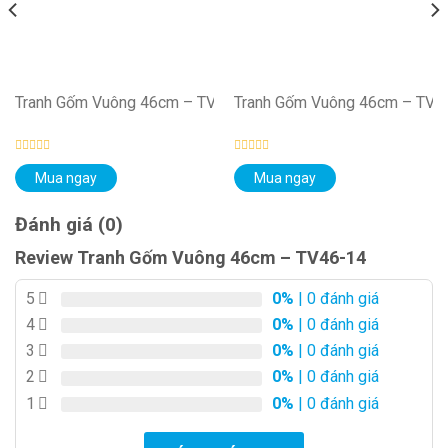
46-06
Tranh Gốm Vuông 46cm – TV46-01
Tranh Gốm Vuông 46cm – TV4
Được
Được
Mua ngay
Mua ngay
xếp
xếp
hạng
hạng
0
0
5
5
Đánh giá (0)
sao
sao
Review Tranh Gốm Vuông 46cm – TV46-14
5
0%
| 0 đánh giá
4
0%
| 0 đánh giá
3
0%
| 0 đánh giá
2
0%
| 0 đánh giá
1
0%
| 0 đánh giá