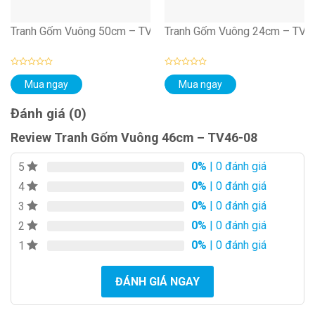
Tranh Gốm Vuông 50cm – TV50-01
Tranh Gốm Vuông 24cm – TV2
Được
Được
Mua ngay
Mua ngay
xếp
xếp
hạng
hạng
0
0
Đánh giá (0)
5
5
sao
sao
Review Tranh Gốm Vuông 46cm – TV46-08
0%
| 0 đánh giá
5
0%
| 0 đánh giá
4
0%
| 0 đánh giá
3
0%
| 0 đánh giá
2
0%
| 0 đánh giá
1
ĐÁNH GIÁ NGAY