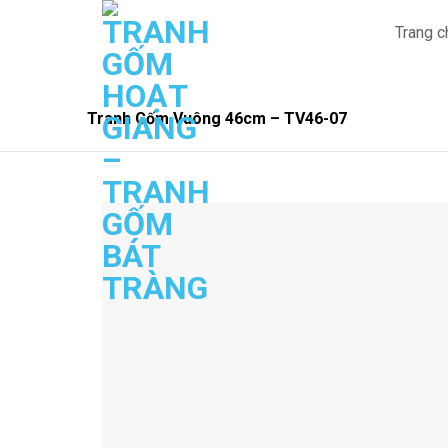
Chuyển
Trang c
đến
nội
dung
Tranh Gốm Vuông 46cm – TV46-07