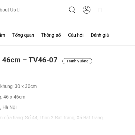
bout Us
ẩm
Tổng quan
Thông số
Câu hỏi
Đánh giá
g 46cm – TV46-07
Tranh Vuông
 khung: 30 x 30cm
g: 46 x 46cm
, Hà Nội
m cửa hàng: Số 44, Thôn 2 Bát Tràng, Xã Bát Tràng,