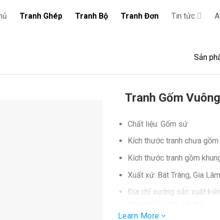
hủ
Tranh Ghép
Tranh Bộ
Tranh Đơn
Tin tức
A
Sản ph
Tranh Gốm Vuôn
Chất liệu: Gốm sứ
Kích thước tranh chưa gồm
Kích thước tranh gồm khun
Xuất xứ: Bát Tràng, Gia Lâm
Địa chỉ xưởng sản xuất kiê
Huyện Gia Lâm, Hà Nội
Learn More