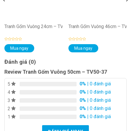
24-09
Tranh Gốm Vuông 24cm – TV24-06
Tranh Gốm Vuông 46cm – TV4
Được
Được
Mua ngay
Mua ngay
xếp
xếp
hạng
hạng
0
0
5
5
Đánh giá (0)
sao
sao
Review Tranh Gốm Vuông 50cm – TV50-37
0%
| 0 đánh giá
5
0%
| 0 đánh giá
4
0%
| 0 đánh giá
3
0%
| 0 đánh giá
2
0%
| 0 đánh giá
1