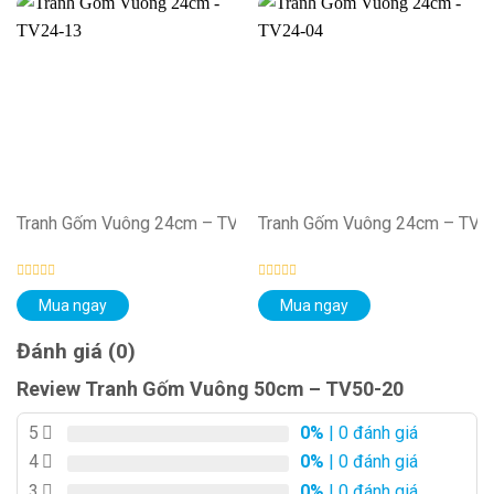
Tranh Gốm Vuông 24cm – TV24-13
Tranh Gốm Vuông 24cm – TV2
Được
Được
Mua ngay
Mua ngay
xếp
xếp
hạng
hạng
0
0
Đánh giá (0)
5
5
sao
sao
Review Tranh Gốm Vuông 50cm – TV50-20
5
0%
| 0 đánh giá
4
0%
| 0 đánh giá
3
0%
| 0 đánh giá