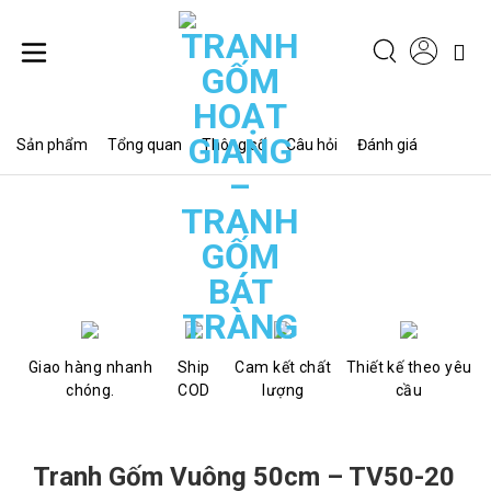
Chuyển
đến
nội
dung
Sản phẩm
Tổng quan
Thông số
Câu hỏi
Đánh giá
Giao hàng nhanh
Ship
Cam kết chất
Thiết kế theo yêu
chóng.
COD
lượng
cầu
Tranh Gốm Vuông 50cm – TV50-20