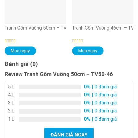
Tranh Gốm Vuông 50cm – TV50-01
Tranh Gốm Vuông 46cm – TV4
Được
Được
Mua ngay
Mua ngay
xếp
xếp
hạng
hạng
0
0
Đánh giá (0)
5
5
sao
sao
Review Tranh Gốm Vuông 50cm – TV50-46
5
0%
| 0 đánh giá
4
0%
| 0 đánh giá
3
0%
| 0 đánh giá
2
0%
| 0 đánh giá
1
0%
| 0 đánh giá
ĐÁNH GIÁ NGAY