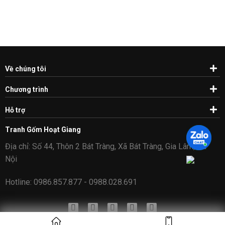
Về chúng tôi
Chương trình
Hỗ trợ
Tranh Gốm Hoạt Giang
Địa chỉ: Số 44, Thôn 2 Bát Tràng, Xã Bát Tràng, Gia Lâm, Hà
Nội
Hotline: 0986.857.877 - 0988.028.691