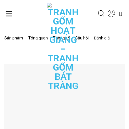
Chuyển
đến
nội
dung
Sản phẩm
Tổng quan
Thông số
Câu hỏi
Đánh giá